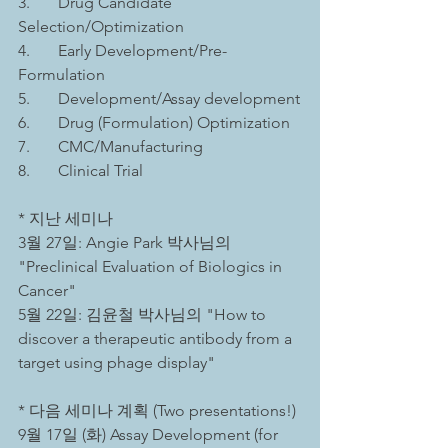
3.       Drug Candidate 
Selection/Optimization
4.       Early Development/Pre-
Formulation
5.       Development/Assay development
6.       Drug (Formulation) Optimization
7.       CMC/Manufacturing
8.       Clinical Trial 
* 지난 세미나
3월 27일: Angie Park 박사님의  
"Preclinical Evaluation of Biologics in 
Cancer"
5월 22일: 김윤철 박사님의 "How to 
discover a therapeutic antibody from a 
target using phage display"
* 다음 세미나 계획 (Two presentations!)
9월 17일 (화) Assay Development (for 