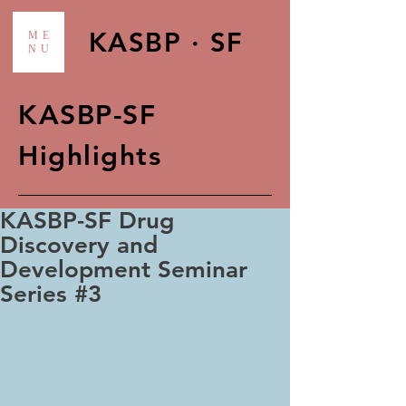
KASBP · SF
ME
NU
KASBP-SF
Highlights
KASBP-SF Drug
Discovery and
Development Seminar
Series #3